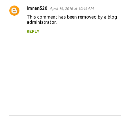
t
Imran520
April 19, 2016 at 10:49 AM
s
This comment has been removed by a blog
administrator.
REPLY
P
o