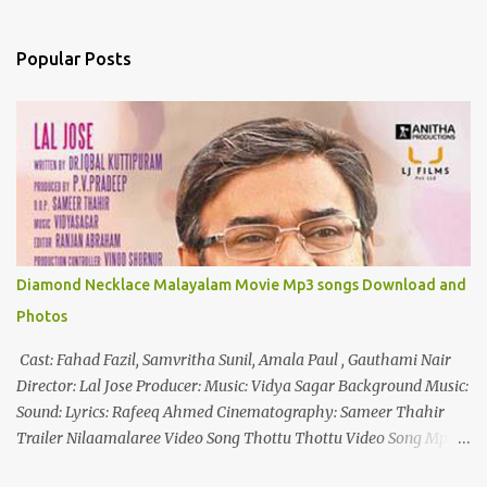
s
t
a
Popular Posts
C
o
m
m
e
n
t
Diamond Necklace Malayalam Movie Mp3 songs Download and
Photos
Cast: Fahad Fazil, Samvritha Sunil, Amala Paul , Gauthami Nair
Director: Lal Jose Producer: Music: Vidya Sagar Background Music:
Sound: Lyrics: Rafeeq Ahmed Cinematography: Sameer Thahir
Trailer Nilaamalaree Video Song Thottu Thottu Video Song Mp3
Download Click Here nilaamalare nenjinullil.mp3 thottu_thottu