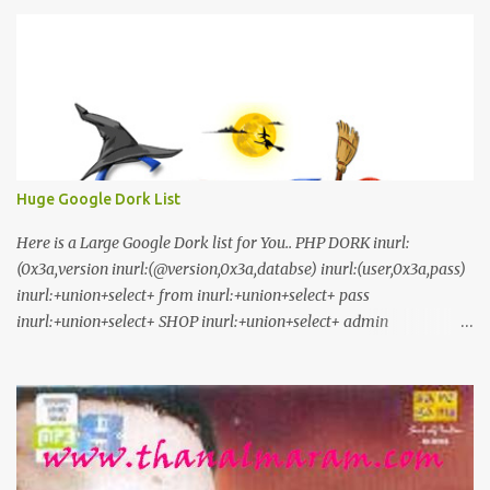
Stay Tuned
Huge Google Dork List
Here is a Large Google Dork list for You.. PHP DORK inurl:
(0x3a,version inurl:(@version,0x3a,databse) inurl:(user,0x3a,pass)
inurl:+union+select+ from inurl:+union+select+ pass
inurl:+union+select+ SHOP inurl:+union+select+ admin
inurl:index.php?id= inurl:trainers.php?id= inurl:buy.php?category=
inurl:article.php?ID= inurl:play_old.php?id=
inurl:declaration_more.php?decl_id= inurl:pageid=
inurl:games.php?id= inurl:page.php?file= inurl:newsDetail.php?id=
inurl:gallery.php?id= inurl:article.php?id= inurl:show.php?id=
inurl:staff_id= inurl:newsitem.php?num= inurl:readnews.php?id=