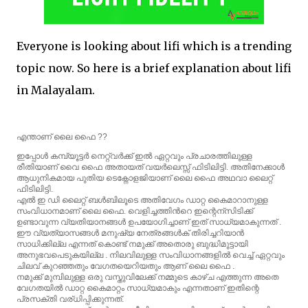
Everyone is looking about lifi which is a trending
topic now. So here is a brief explanation about lifi
in Malayalam.
എന്താണ് ലൈ ഫൈ ??
ഇപ്പോൾ കമ്പ്യൂട്ടർ നെറ്റ്‌വർക്ക് ഇൽ ഏറ്റവും പ്രചാരത്തിലുള്ള
രീതിയാണ് വൈ ഫൈ അതായത് വയർലെസ്സ് ഫിടിലിട്ടി. അതിനേക്കാൾ
ആധുനികമായ പുതിയ ടെക്നോളജിയാണ
് ലൈ ഫൈ അഥവാ ലൈറ്റ്
ഫിടിലിട്ടി.
എല്‍ ഇ ഡി ലൈറ്റ് ബള്‍ബിലൂടെ അതിവേഗം ഡാറ്റ കൈമാറാനുള്ള
സംവിധാനമാണ് ലൈ ഫൈ. വെളിച്ചത്തിന്‍റെ ഇന്റെന്സിടിക്ക്
ഉണ്ടാവുന്ന വ്യതിയാനങ്ങള്‍ ഉപയോഗിച്ചാണ് ഇത് സാധ്യമാകുന്നത് .
ഈ വ്യത്യാസങ്ങൾ മനുഷ്യ നേത്രങ്ങള്‍ക് തിരിച്ചറിയാന്‍
സാധിക്കില്ല എന്നത് കൊണ്ട് നമുക്ക് അതൊരു ബുദ്ധിമുട്ടായി
അനുഭവപെടുകയില്ല . നിലവിലുള്ള സംവിധാനങ്ങളില്‍ വെച്ച് ഏറ്റവും
ചിലവ് കുറഞ്ഞതും വേഗതയെറിയതും ആണ് ലൈ ഫൈ .
നമുക്ക് മുമ്പിലുള്ള ഒരു വസ്തുവിലേക്ക് നമ്മുടെ കാഴ്ച എത്തുന്ന അതെ
വേഗതയിൽ ഡാറ്റ കൈമാറ്റം സാധ്യമാകും എന്നതാണ് ഇതിന്റെ
പ്രസക്തി വര്ധിപ്പിക്കുന്നത്.