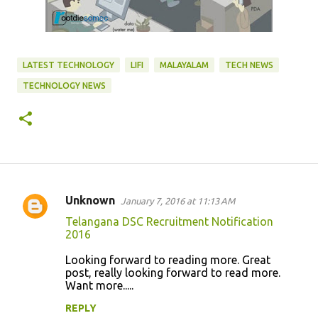
LATEST TECHNOLOGY
LIFI
MALAYALAM
TECH NEWS
TECHNOLOGY NEWS
Unknown
January 7, 2016 at 11:13 AM
C
Telangana DSC Recruitment Notification
o
2016
m
Looking forward to reading more. Great
m
post, really looking forward to read more.
Want more.....
e
n
REPLY