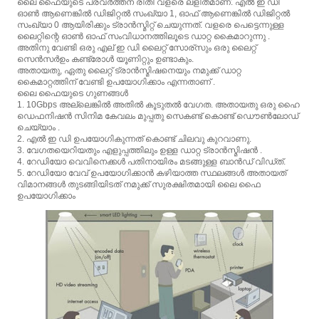
ലൈ ഫൈയുടെ പ്രവര്‍ത്തന രീതി വളരെ ലളിതമാണ്. എല്‍ ഇ ഡി
ഓണ്‍ ആണെങ്കില്‍ ഡിജിറ്റല്‍ സംഖ്യാ 1, ഓഫ്‌ ആണെങ്കില്‍ ഡിജിറ്റല്‍
സംഖ്യാ 0 ആയിരിക്കും ട്രാന്‍സ്മിറ്റ്‌ ചെയുന്നത്. വളരെ പെട്ടെന്നുള്ള
ലൈറ്റിന്റെ ഓണ്‍ ഓഫ്‌ സംവിധാനത്തിലൂടെ ഡാറ്റ കൈമാറുന്നു .
അതിനു വേണ്ടി ഒരു എല് ഇ ഡി ലൈറ്റ് സോര്സും ഒരു ലൈറ്റ്
സെൻസർഉം കണ്ട്രോൾ യൂണിറ്റും ഉണ്ടാകും.
അതായതു, ഏതു ലൈറ്റ് ട്രാന്‍സ്മിഷനെയും നമുക്ക് ഡാറ്റ
കൈമാറ്റത്തിന് വേണ്ടി ഉപയോഗിക്കാം എന്നതാണ് .
ലൈ ഫൈയുടെ ഗുണങ്ങള്‍
1. 10Gbps അല്ലെങ്കില്‍ അതില്‍ കൂടുതല്‍ വേഗത. അതായതു ഒരു ഹൈ
ഡെഫനിഷന്‍ സിനിമ കേവലം മുപ്പതു സെകണ്ട് കൊണ്ട് ഡൌണ്‍ലോഡ്
ചെയ്യാം .
2. എല്‍ ഇ ഡി ഉപയോഗികുന്നത് കൊണ്ട് ചിലവു കുറവാണു.
3. വേഗതയെറിയതും എളുപ്പത്തിലും ഉള്ള ഡാറ്റ ട്രാന്‍സ്മിഷന്‍ .
4. റേഡിയോ വെവിനെക്കള്‍ പതിനായിരം മടങ്ങുള്ള ബാന്‍ഡ് വിഡ്ത്.
5. റേഡിയോ വേവ് ഉപയോഗിക്കാൻ കഴിയാത്ത സ്ഥലങ്ങൾ അതായത്
വിമാനങ്ങൾ തുടങ്ങിയിടത് നമുക്ക് സുരക്ഷിതമായി ലൈ ഫൈ
ഉപയോഗിക്കാം