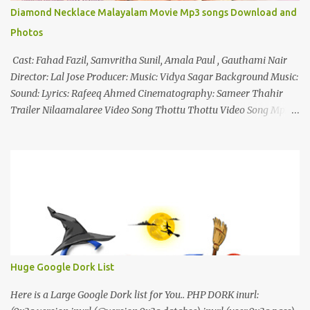
Diamond Necklace Malayalam Movie Mp3 songs Download and
Photos
Cast: Fahad Fazil, Samvritha Sunil, Amala Paul , Gauthami Nair
Director: Lal Jose Producer: Music: Vidya Sagar Background Music:
Sound: Lyrics: Rafeeq Ahmed Cinematography: Sameer Thahir
Trailer Nilaamalaree Video Song Thottu Thottu Video Song Mp3
Download Click Here nilaamalare nenjinullil.mp3 thottu_thottu
Stay Tuned
Huge Google Dork List
Here is a Large Google Dork list for You.. PHP DORK inurl: