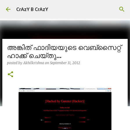
Skip to main content
CrAzY B CrAzY
അങ്കിത് ഫാദിയയുടെ വെബ്സൈറ്റ്
ഹാക്ക് ചെയ്തു...
posted by
Akhilkrishna
on
September 11, 2012